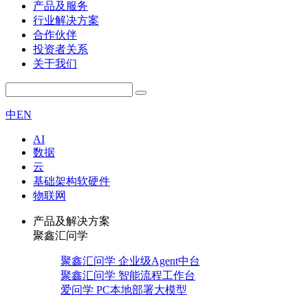
产品及服务
行业解决方案
合作伙伴
投资者关系
关于我们
中
EN
AI
数据
云
基础架构软硬件
物联网
产品及解决方案
聚鑫汇问学
聚鑫汇问学 企业级Agent中台
聚鑫汇问学 智能流程工作台
爱问学 PC本地部署大模型