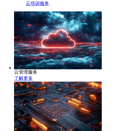
云培训服务
云管理服务
了解更多