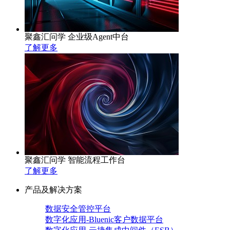
聚鑫汇问学 企业级Agent中台
了解更多
聚鑫汇问学 智能流程工作台
了解更多
产品及解决方案
数据安全管控平台
数字化应用-Bluenic客户数据平台