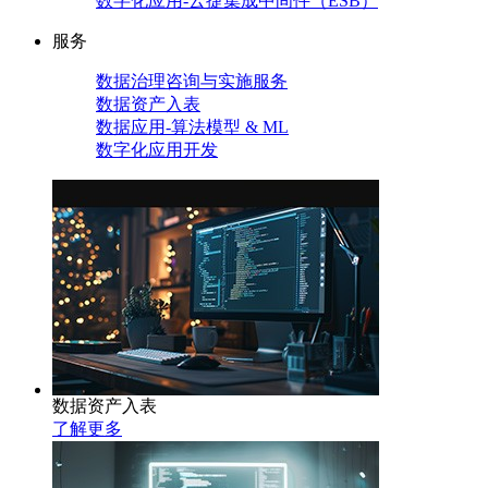
数字化应用-云捷集成中间件（ESB）
服务
数据治理咨询与实施服务
数据资产入表
数据应用-算法模型 & ML
数字化应用开发
数据资产入表
了解更多