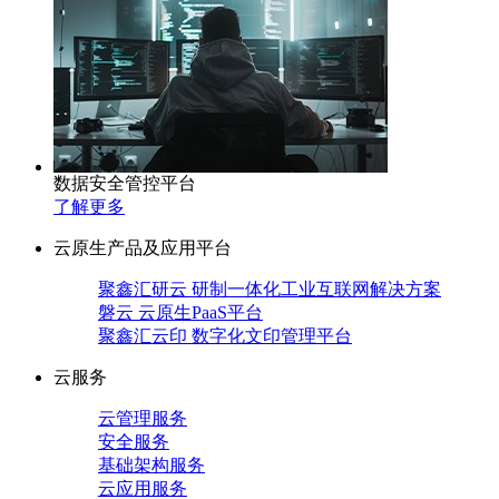
数据安全管控平台
了解更多
云原生产品及应用平台
聚鑫汇研云 研制一体化工业互联网解决方案
磐云 云原生PaaS平台
聚鑫汇云印 数字化文印管理平台
云服务
云管理服务
安全服务
基础架构服务
云应用服务