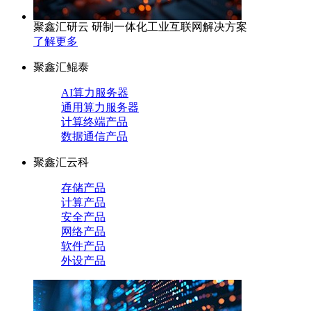
聚鑫汇研云 研制一体化工业互联网解决方案
了解更多
聚鑫汇鲲泰
AI算力服务器
通用算力服务器
计算终端产品
数据通信产品
聚鑫汇云科
存储产品
计算产品
安全产品
网络产品
软件产品
外设产品